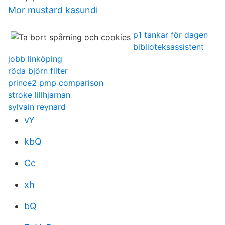
Mor mustard kasundi
p1 tankar för dagen
biblioteksassistent
jobb linköping
röda björn filter
prince2 pmp comparison
stroke lillhjarnan
sylvain reynard
vY
kbQ
Cc
xh
bQ