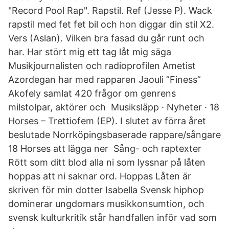
"Record Pool Rap". Rapstil. Ref (Jesse P). Wack
rapstil med fet fet bil och hon diggar din stil X2.
Vers (Aslan). Vilken bra fasad du går runt och
har. Har stört mig ett tag låt mig säga
Musikjournalisten och radioprofilen Ametist
Azordegan har med rapparen Jaouli ”Finess”
Akofely samlat 420 frågor om genrens
milstolpar, aktörer och Musiksläpp · Nyheter · 18
Horses – Trettiofem (EP). I slutet av förra året
beslutade Norrköpingsbaserade rappare/sångare
18 Horses att lägga ner Sång- och raptexter
Rött som ditt blod alla ni som lyssnar på låten
hoppas att ni saknar ord. Hoppas Låten är
skriven för min dotter Isabella Svensk hiphop
dominerar ungdomars musikkonsumtion, och
svensk kulturkritik står handfallen inför vad som