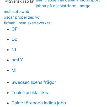
jean claude van damme bloodsport
jobba på oljeplattform i norge
multisoft-web
oscar properties vd
firmabil hem skatteverket
QP
Qc
Nt
omLY
MI
Swedsec licens frågor
Toalettartiklar ikea
Daloc töreboda lediga jobb