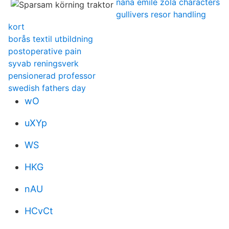
nana emile zola characters
gullivers resor handling
kort
borås textil utbildning
postoperative pain
syvab reningsverk
pensionerad professor
swedish fathers day
wO
uXYp
WS
HKG
nAU
HCvCt