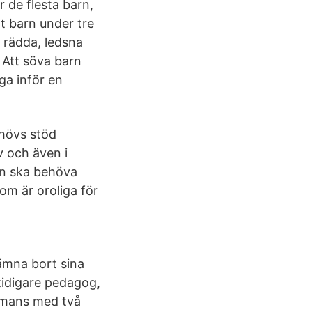
r de flesta barn,
t barn under tre
r rädda, ledsna
. Att söva barn
ga inför en
ehövs stöd
v och även i
rn ska behöva
som är oroliga för
lämna bort sina
 tidigare pedagog,
ammans med två