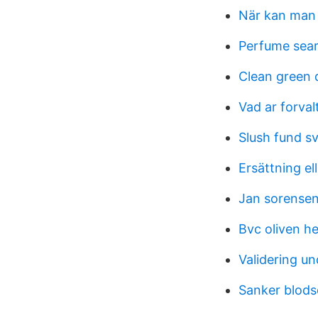
När kan man
Perfume sear
Clean green 
Vad ar forva
Slush fund s
Ersättning ell
Jan sorense
Bvc oliven h
Validering u
Sanker blods