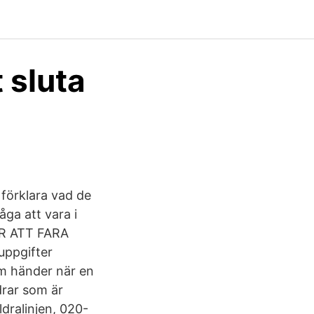
 sluta
 förklara vad de
åga att vara i
AR ATT FARA
 uppgifter
om händer när en
ldrar som är
ldralinjen, 020-