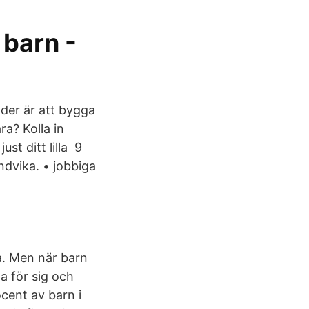
 barn -
lder är att bygga
ra? Kolla in
st ditt lilla 9
ndvika. • jobbiga
a. Men när barn
a för sig och
ocent av barn i