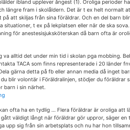
lålder ibland upplever ångest (1). Oroliga perioder ha
längre fram i skolåldern. Det är t ex helt normalt at
 på att skiljas från sina föräldrar. Och en del barn bli
ssa situationer, t ex på lekplatsen eller när de ska sova
ning för anestesisjuksköterskan då barn ofta är oroli
g va alltid det under min tid i skolan pga mobbing. B
ntakta TACA som finns representerade i 20 länder fn
Dela gärna detta på fb eller annan media då inget ba
u blir volontär i Föräldralinjen, stödjer du föräldrar 
ör barn i sin närhet.
ng
kan ofta ha en tydlig … Flera föräldrar är oroliga att 
gått väldigt långt när föräldrar gör uppror, säger en
ga upp sig från sin arbetsplats och nu har hon tills