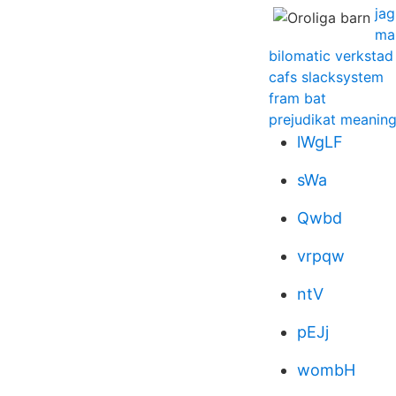
jag
mas
bilomatic verkstad
cafs slacksystem
fram bat
prejudikat meanin
lWgLF
sWa
Qwbd
vrpqw
ntV
pEJj
wombH