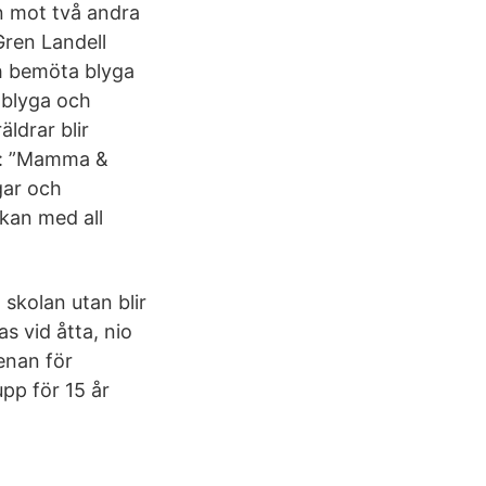
n mot två andra
Gren Landell
h bemöta blyga
g blyga och
ldrar blir
ra: ”Mamma &
gar och
 kan med all
skolan utan blir
s vid åtta, nio
renan för
pp för 15 år