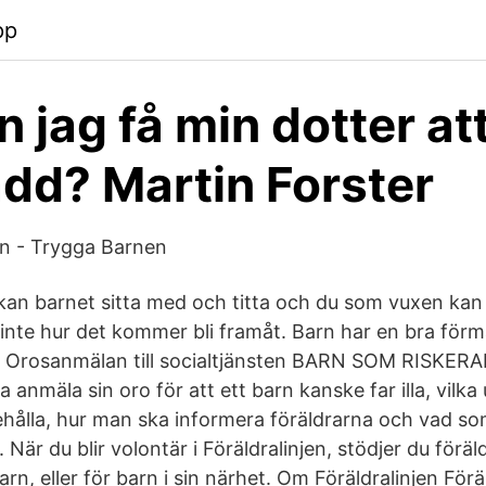
pp
 jag få min dotter att
ädd? Martin Forster
arn - Trygga Barnen
g kan barnet sitta med och titta och du som vuxen kan
inte hur det kommer bli framåt. Barn har en bra förm
r Orosanmälan till socialtjänsten BARN SOM RISKER
 anmäla sin oro för att ett barn kanske far illa, vilka
hålla, hur man ska informera föräldrarna och vad s
 När du blir volontär i Föräldralinjen, stödjer du förä
arn, eller för barn i sin närhet. Om Föräldralinjen Förä