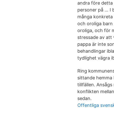
andra före detta
personer på … I 
många konkreta r
och oroliga barn 
oroliga, och för
stressade av att
pappa är inte som
behandlingar ibl
tydlighet vägra i
Ring kommunens v
sittande hemma ha
tillfällen. Ansåg
konflikten mella
sedan.
Offentliga sven