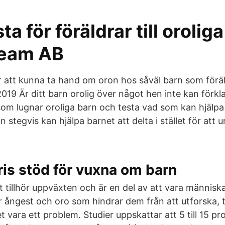
a för föräldrar till oroliga
Team AB
ör att kunna ta hand om oron hos såväl barn som förä
019 Är ditt barn orolig över något hen inte kan förkla
om lugnar oroliga barn och testa vad som kan hjälpa ju
stegvis kan hjälpa barnet att delta i stället för att u
ris stöd för vuxna om barn
t tillhör uppväxten och är en del av att vara människ
r ångest och oro som hindrar dem från att utforska, t
t vara ett problem. Studier uppskattar att 5 till 15 pr