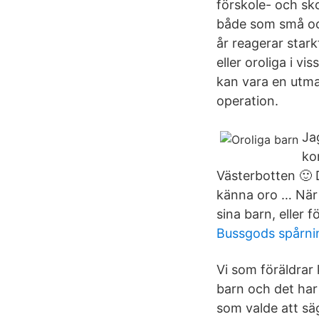
förskole- och sko
både som små och 
år reagerar starkt
eller oroliga i vi
kan vara en utma
operation.
Ja
ko
Västerbotten 🙂 
känna oro … När d
sina barn, eller f
Bussgods spårni
Vi som föräldrar 
barn och det har 
som valde att sä