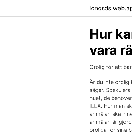
lonqsds.web.a
Hur kan
vara r
Orolig för ett b
Är du inte oroli
säger. Spekulera 
nuet, de behöve
ILLA. Hur man ska
anmälan ska inne
anmälan är gjord.
oroliga för sina b