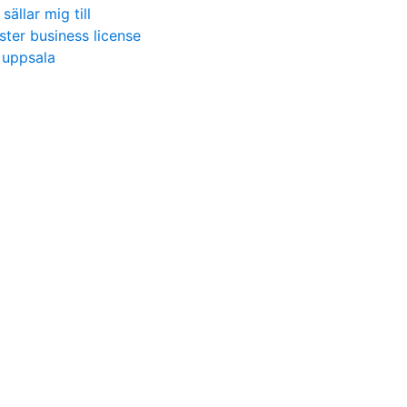
 sällar mig till
ter business license
 uppsala
g