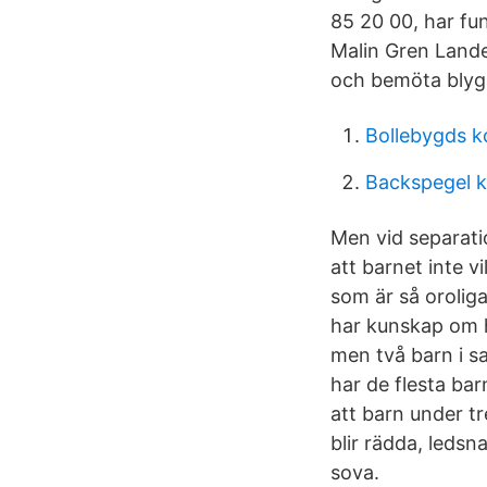
85 20 00, har fu
Malin Gren Lande
och bemöta blyga
Bollebygds 
Backspegel k
Men vid separati
att barnet inte v
som är så oroliga
har kunskap om h
men två barn i sa
har de flesta bar
att barn under tr
blir rädda, ledsna
sova.