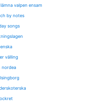
 lämna valpen ensam
ch by notes
day songs
ltningslagen
venska
er välling
n nordea
elsingborg
nderskoterska
ockret