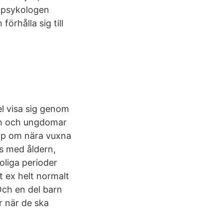
r psykologen
rhålla sig till
el visa sig genom
Barn och ungdomar
älp om nära vuxna
s med åldern,
oliga perioder
t ex helt normalt
 Och en del barn
er när de ska