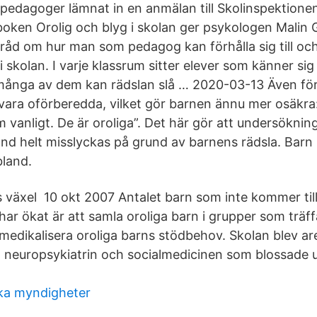
 pedagoger lämnat in en anmälan till Skolinspektione
boken Orolig och blyg i skolan ger psykologen Malin 
åd om hur man som pedagog kan förhålla sig till oc
i skolan. I varje klassrum sitter elever som känner si
 många av dem kan rädslan slå … 2020-03-13 Även förä
 vara oförberedda, vilket gör barnen ännu mer osäk
 vanligt. De är oroliga”. Det här gör att undersöknin
and helt misslyckas på grund av barnens rädsla. Barn
bland.
äxel 10 okt 2007 Antalet barn som inte kommer till 
r ökat är att samla oroliga barn i grupper som träffa
s medikalisera oroliga barns stödbehov. Skolan blev a
n neuropsykiatrin och socialmedicinen som blossade u
ska myndigheter