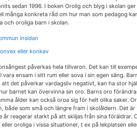
nnits sedan 1996. I boken Orolig och blyg i skolan ge
ll många konkreta råd om hur man som pedagog kan fö
 och oroliga barn i skolan.
kommun insidan
onvex eller konkav
onsångest påverkas hela tillvaron. Det kan till exemp
ill vara ensam i sitt rum eller sova i sin egen säng. 
 att det påverkar vardagsliv negativt, kan ha stor hj
ur barnet kan övervinna sin oro. Barns oro förändra
mma ålder kan också oroa sig för helt olika saker. Or
n, både som små och längre fram i skolåldern. Det är 
e år reagerar starkt på att skiljas från sina föräldrar.
 eller oroliga i vissa situationer, t ex på lekplatsen ell