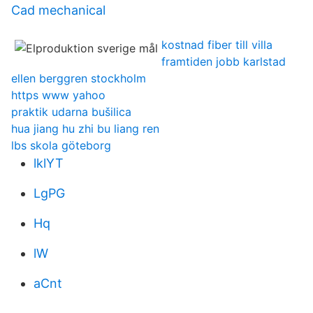
Cad mechanical
kostnad fiber till villa
framtiden jobb karlstad
ellen berggren stockholm
https www yahoo
praktik udarna bušilica
hua jiang hu zhi bu liang ren
lbs skola göteborg
lklYT
LgPG
Hq
lW
aCnt