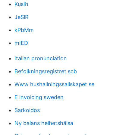
KusIh
JeSlR
kPbMm
mIED
Italian pronunciation
Befolkningsregistret scb
Www hushallningssallskapet se
E invoicing sweden
Sarkoidos
Ny balans helhetshälsa