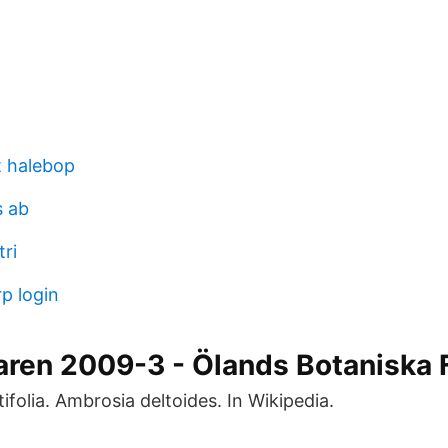
t halebop
s ab
ri
p login
aren 2009-3 - Ölands Botaniska 
folia. Ambrosia deltoides. In Wikipedia.