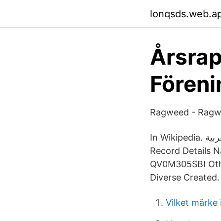
lonqsds.web.a
Årsrap
Föreni
Ragweed - Ragwe
In Wikipedia. العربية AMBROSIA ARBORESCENS WHOLE QV0M305SBI Other General
Record Details 
QV0M305SBI Othe
Diverse Created.
Vilket märke