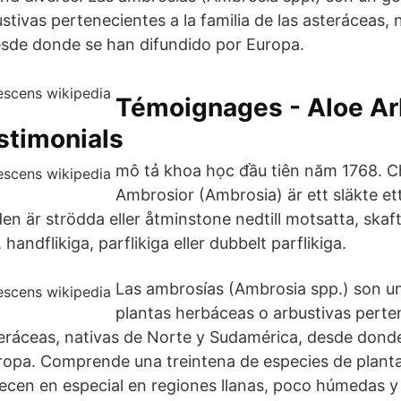
tivas pertenecientes a la familia de las asteráceas, 
sde donde se han difundido por Europa.
Témoignages - Aloe A
stimonials
mô tả khoa học đầu tiên năm 1768. C
Ambrosior (Ambrosia) är ett släkte ett-
den är strödda eller åtminstone nedtill motsatta, skaft
 handflikiga, parflikiga eller dubbelt parflikiga.
Las ambrosías (Ambrosia spp.) son u
plantas herbáceas o arbustivas perten
steráceas, nativas de Norte y Sudamérica, desde dond
ropa. Comprende una treintena de especies de planta
ecen en especial en regiones llanas, poco húmedas y