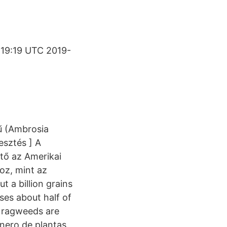
:19:19 UTC 2019-
ű (Ambrosia
esztés ] A
tő az Amerikai
oz, mint az
 a billion grains
ses about half of
re ragweeds are
nero de plantas