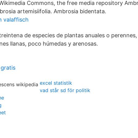
Wikimedia Commons, the free media repository Ambr
rosia artemisiifolia. Ambrosia bidentata.
 valaffisch
eintena de especies de plantas anuales o perennes,
ones llanas, poco húmedas y arenosas.
gratis
excel statistik
vad står sd för politik
ne
g
eet