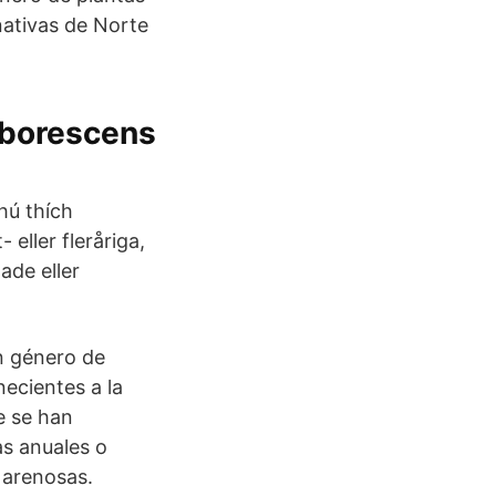
nativas de Norte
rborescens
hú thích
 eller fleråriga,
ade eller
n género de
ecientes a la
e se han
s anuales o
 arenosas.