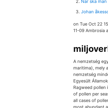
Nar ska man b
Johan åkess
on Tue Oct 22 15
11-09 Ambrosia a
miljove
A nemzetség egye
maritima), mely a
nemzetség minden
Egyesült Államok
Ragweed pollen i
of pollen per sea
all cases of poll
most abundant an