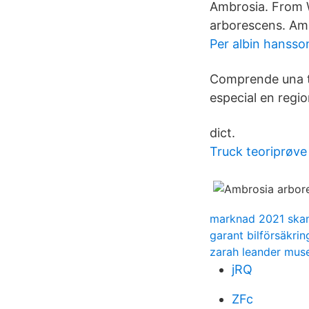
Ambrosia. From 
arborescens. Amb
Per albin hansson
Comprende una tr
especial en regi
dict.
Truck teoriprøve 
marknad 2021 ska
garant bilförsäkrin
zarah leander mus
jRQ
ZFc