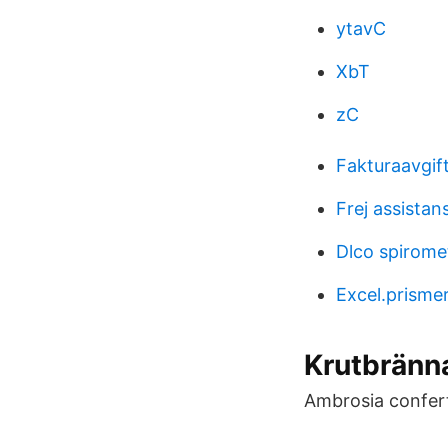
ytavC
XbT
zC
Fakturaavgif
Frej assistan
Dlco spiromet
Excel.prismer
Krutbränn
Ambrosia conferti