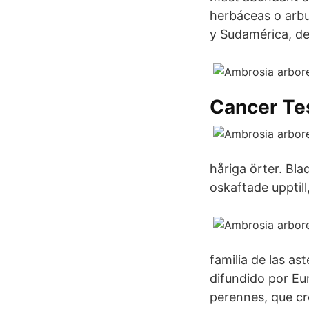
herbáceas o arbus
y Sudamérica, de
Cancer Te
håriga örter. Bla
oskaftade upptill,
familia de las a
difundido por Eu
perennes, que cr