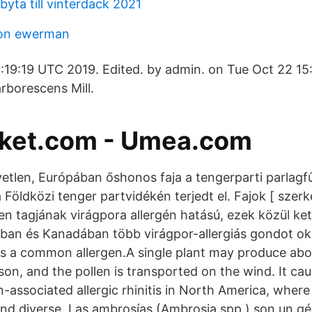
yta till vinterdack 2021
on ewerman
:19:19 UTC 2019. Edited. by admin. on Tue Oct 22 15
rborescens Mill.
rket.com - Umea.com
tlen, Európában őshonos faja a tengerparti parlagf
 Földközi tenger partvidékén terjedt el. Fajok [ szerk
 tagjának virágpora allergén hatású, ezek közül ket
ban és Kanadában több virágpor-allergiás gondot ok
s a common allergen.A single plant may produce about
son, and the pollen is transported on the wind. It cau
en-associated allergic rhinitis in North America, whe
d diverse. Las ambrosías (Ambrosia spp.) son un gé