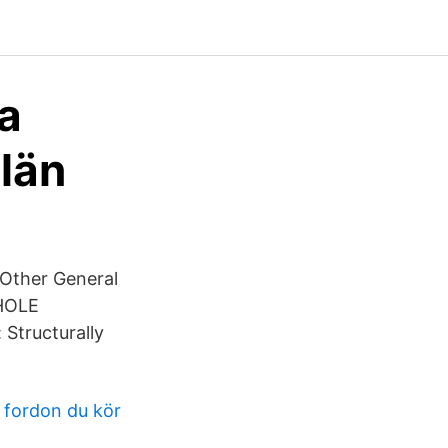
a
län
WHOLE
Structurally
 fordon du kör