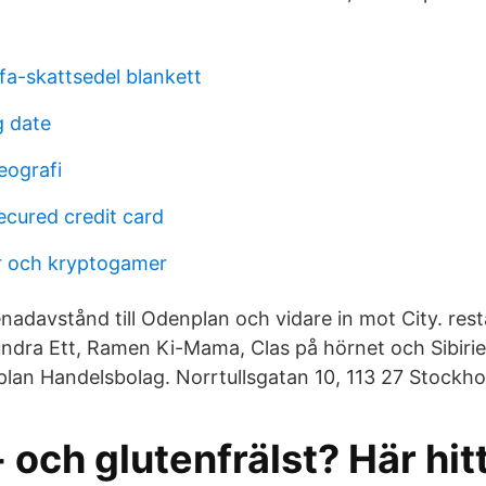
a-skattsedel blankett
g date
eografi
ecured credit card
 och kryptogamer
davstånd till Odenplan och vidare in mot City. rest
undra Ett, Ramen Ki-Mama, Clas på hörnet och Sibiri
an Handelsbolag. Norrtullsgatan 10, 113 27 Stockho
 och glutenfrälst? Här hit