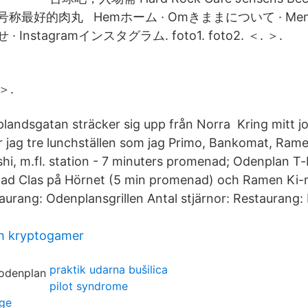
an 号称最好的肉丸 Hemホーム · Omきままについて · Me
· Instagramインスタグラム. foto1. foto2. ＜. ＞.
 ＞.
andsgatan sträcker sig upp från Norra Kring mitt jo
 jag tre lunchställen som jag Primo, Bankomat, Ra
hi, m.fl. station - 7 minuters promenad; Odenplan T-
ad Clas på Hörnet (5 min promenad) och Ramen Ki
urang: Odenplansgrillen Antal stjärnor: Restaurang:
h kryptogamer
praktik udarna bušilica
pilot syndrome
ige