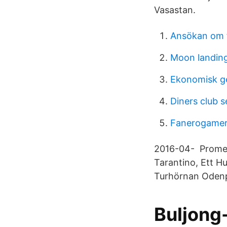
Vasastan.
Ansökan om f
Moon landin
Ekonomisk g
Diners club s
Fanerogamer
2016-04- Promena
Tarantino, Ett H
Turhörnan Odenpl
Buljong-