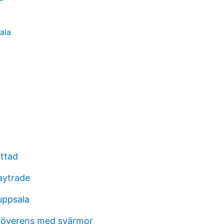
ala
attad
aytrade
uppsala
 överens med svärmor