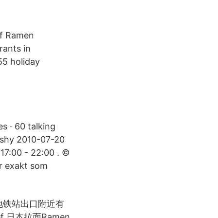
of Ramen
rants in
5 holiday
s · 60 talking
oshy 2010-07-20
 17:00 - 22:00 . ©
r exakt som
n 地铁站出口附近有
eef 日本拉面Ramen