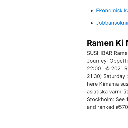
Ekonomisk ka
Jobbansökni
Ramen Ki 
SUSHIBAR Ramen 
Journey Öppettid
22:00 . © 2021 
21:30) Saturday :
here Kimama sush
asiatiska varmr
Stockholm: See 1
and ranked #570 