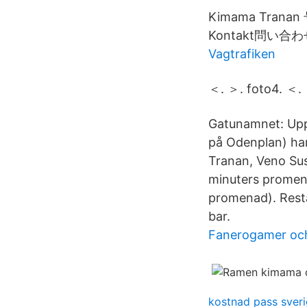
Kimama Tran
Kontakt問い合わせ 
Vagtrafiken
＜. ＞. foto4. ＜.
Gatunamnet: Uppl
på Odenplan) har
Tranan, Veno Sus
minuters promen
promenad). Resta
bar.
Fanerogamer oc
kostnad pass sver