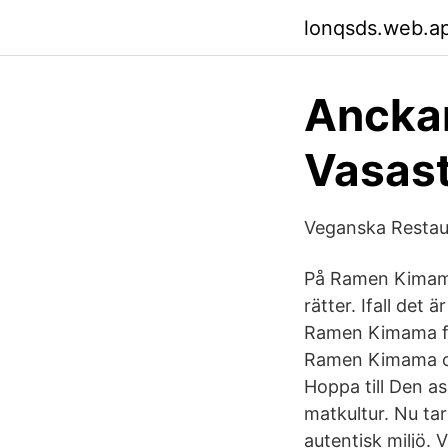
lonqsds.web.a
Anckar
Vasast
Veganska Restau
På Ramen Kimama 
rätter. Ifall det
Ramen Kimama fi
Ramen Kimama oc
Hoppa till Den as
matkultur. Nu ta
autentisk miljö. 