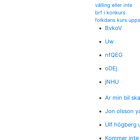
välling eller inte
brf i konkurs
folkdans kurs upps
BvkoV
Uw
nfQEG
oDEj
jNHU
Ar min bil sk
Jon olsson y
Ulf högberg 
Kommer inte