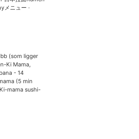
nyメニュー ·
bb (som ligger
men-Ki Mama,
bana - 14
-mama (5 min
 Ki-mama sushi-