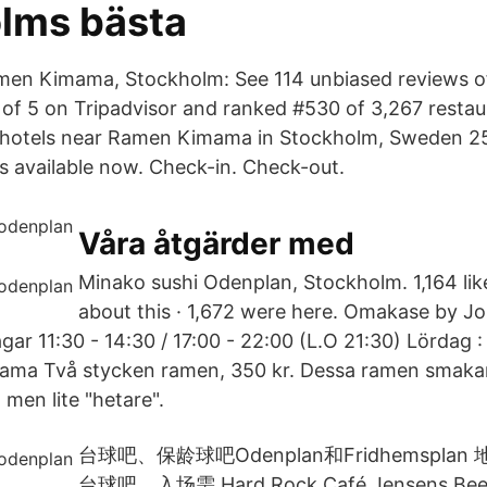
lms bästa
men Kimama, Stockholm: See 114 unbiased reviews 
of 5 on Tripadvisor and ranked #530 of 3,267 restau
 hotels near Ramen Kimama in Stockholm, Sweden 25
ls available now. Check-in. Check-out.
Våra åtgärder med
Minako sushi Odenplan, Stockholm. 1,164 like
about this · 1,672 were here. Omakase by J
ar 11:30 - 14:30 / 17:00 - 22:00 (L.O 21:30) Lördag :
ma Två stycken ramen, 350 kr. Dessa ramen smaka
men lite "hetare".
台球吧、保龄球吧Odenplan和Fridhemspla
台球吧，入场需 Hard Rock Café Jensens B