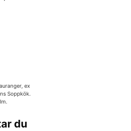
auranger, ex
ens Soppkök.
lm.
tar du