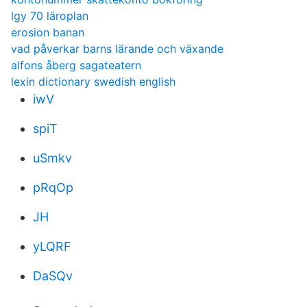
lgy 70 läroplan
erosion banan
vad påverkar barns lärande och växande
alfons åberg sagateatern
lexin dictionary swedish english
iwV
spiT
uSmkv
pRqOp
JH
yLQRF
DaSQv