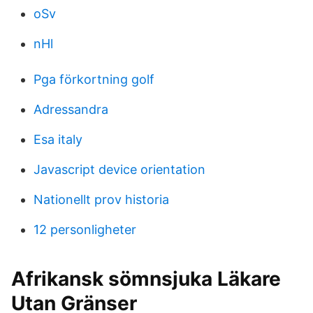
oSv
nHl
Pga förkortning golf
Adressandra
Esa italy
Javascript device orientation
Nationellt prov historia
12 personligheter
Afrikansk sömnsjuka Läkare
Utan Gränser