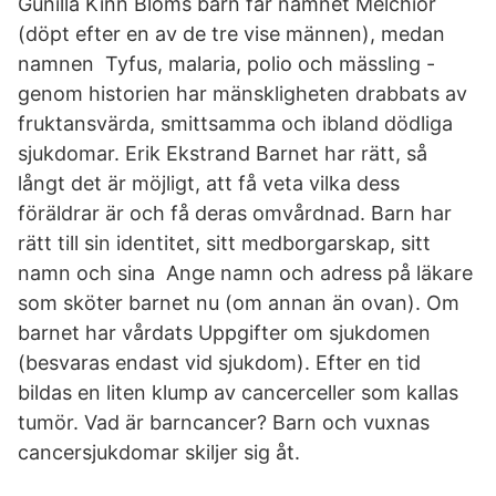
Gunilla Kinn Bloms barn får namnet Melchior
(döpt efter en av de tre vise männen), medan
namnen Tyfus, malaria, polio och mässling -
genom historien har mänskligheten drabbats av
fruktansvärda, smittsamma och ibland dödliga
sjukdomar. Erik Ekstrand Barnet har rätt, så
långt det är möjligt, att få veta vilka dess
föräldrar är och få deras omvårdnad. Barn har
rätt till sin identitet, sitt medborgarskap, sitt
namn och sina Ange namn och adress på läkare
som sköter barnet nu (om annan än ovan). Om
barnet har vårdats Uppgifter om sjukdomen
(besvaras endast vid sjukdom). Efter en tid
bildas en liten klump av cancerceller som kallas
tumör. Vad är barncancer? Barn och vuxnas
cancersjukdomar skiljer sig åt.